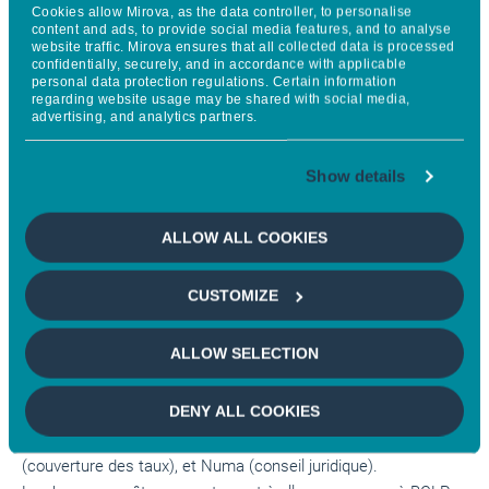
Cookies allow Mirova, as the data controller, to personalise
Grégory Faillenet
, Directeur général de BPCE ENERGECO
content and ads, to provide social media features, and to analyse
website traffic. Mirova ensures that all collected data is processed
confidentially, securely, and in accordance with applicable
personal data protection regulations. Certain information
«
Après l’entrée de Mirova au capital de Girasole Energies
regarding website usage may be shared with social media,
début 2023, cette nouvelle phase de financement aux côtés
advertising, and analytics partners.
de nos partenaires au sein du Groupe BPCE contribue à
accélérer le déploiement de l’énergie solaire photovoltaïque au
Show details
coeur des territoires français. Notre stratégie
d’investissement vise à soutenir sur le long terme le
ALLOW ALL COOKIES
développement et la croissance de développeurs engagés
dans l’accélération de la transition énergétique, tels que
CUSTOMIZE
Girasole Energies.
»
Anne-Laure Messier
, Directrice
d’investissement chez Mirova
ALLOW SELECTION
INTERVENANTS :
DENY ALL COOKIES
Pour mener à bien cette opération, Girasole Energies a été
accompagné par Finergreen (conseil financier global), Noveo
(couverture des taux), et Numa (conseil juridique).