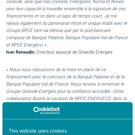
Girasole, ainsi que nos conseils, Finergreen, Numa et Noveo
pour leur capacité à travailler ensemble à la signature de ces
financements et ce dans un laps de temps court. Je me
réjouis également du partenariat étroit et unique établi avec le
Groupe BPCE tant via Mirova que par le pool bancaire
composé de Banque Palatine, Banque Populaire Val de France
et BPCE Energéco.
».
Ivan Renaudin
, Directeur associé de Girasole Energies
«
Nous nous réjouissons de la mise en place de ce
financement avec le concours de la Banque Palatine et de la
Banque Populaire Val de France. Nous tenons à remercier le
Groupe Girasole Energies pour la confiance accordée. Cette
collaboration illustre la vocation de BPCE ENERGECO, dans la
continuité de l’engagement du Groupe BPCE, de soutenir les
investissements de nos clients destinés à favoriser la
transition écologique. C’est avec beaucoup d’enthousiasme
que nous nous projetons déjà dans l’accompagnement du
This website uses cookies
groupe Girasole Energies dans son développement futur
»